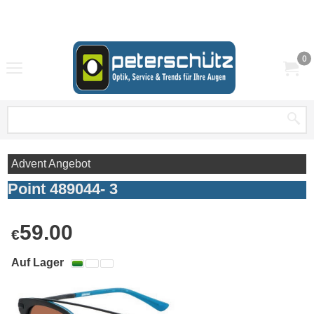
0
Advent Angebot
Point 489044- 3
Braunwarth
59.00
€
Auf Lager